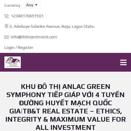
Any
Currency
+2348176691501
2, Adeboye Solanke Avenue, Ikeja, Lagos State.
info@tbtinvestment.com
Login / Register
KHU ĐÔ THỊ ANLAC GREEN
SYMPHONY TIẾP GIÁP VỚI 4 TUYẾN
ĐƯỜNG HUYẾT MẠCH QUỐC
GIA|TB&T REAL ESTATE – ETHICS,
INTEGRITY & MAXIMUM VALUE FOR
ALL INVESTMENT