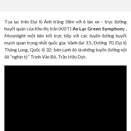
Tọa lạc trên Đại lộ Ánh trăng 58m với 6 làn xe – trục đường
huyết quản của Khu thị trấn (KĐT)
An Lạc Green Symphon
y ,
Moonlight một liên kết trực tiếp với các tuyến đường huyết
mạch quan trọng nhất quốc gia: Vành đai 3.5, Đường 70, Đại lộ
Thăng Long, Quốc lộ 32; bên cạnh đó là những tuyến đường nội
đô “nghìn tỷ” Trịnh Văn Bô, Trần Hữu Dực.