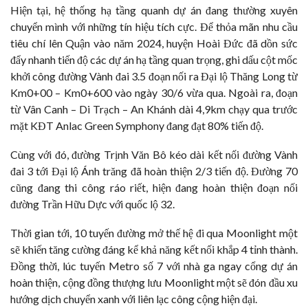
Hiện tại, hệ thống hạ tầng quanh dự án đang thường xuyên
chuyển mình với những tín hiệu tích cực. Để thỏa mãn nhu cầu
tiêu chí lên Quận vào năm 2024, huyện Hoài Đức đã dồn sức
đẩy nhanh tiến độ các dự án hạ tầng quan trọng, ghi dấu cột mốc
khởi công đường Vành đai 3.5 đoạn nối ra Đại lộ Thăng Long từ
Km0+00 – Km0+600 vào ngày 30/6 vừa qua. Ngoài ra, đoạn
từ Vân Canh – Di Trạch – An Khánh dài 4,9km chạy qua trước
mặt KĐT Anlac Green Symphony đang đạt 80% tiến độ.
Cùng với đó, đường Trịnh Văn Bô kéo dài kết nối đường Vành
đai 3 tới Đại lộ Ánh trăng đã hoàn thiện 2/3 tiến độ. Đường 70
cũng đang thi công ráo riết, hiện đang hoàn thiện đoạn nối
đường Trần Hữu Dực với quốc lộ 32.
Thời gian tới, 10 tuyến đường mở thế hệ đi qua Moonlight một
sẽ khiến tăng cường đáng kể khả năng kết nối khắp 4 tỉnh thành.
Đồng thời, lúc tuyến Metro số 7 với nhà ga ngay cổng dự án
hoàn thiện, cộng đồng thượng lưu Moonlight một sẽ đón đầu xu
hướng dịch chuyển xanh với liên lạc công cộng hiện đại.