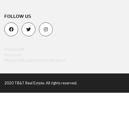
FOLLOW US
Muliaslot88
Slot Gacor
Muliaslot88 Login
Muliaslot88 gacor
2020 TB&T Real Estate. All rights reserved.