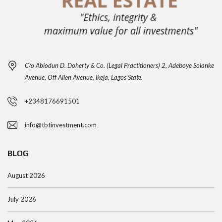
C/o Abiodun D. Doherty & Co. (Legal Practitioners) 2, Adeboye Solanke
Avenue, Off Allen Avenue, ikeja, Lagos State.
+2348176691501
info@tbtinvestment.com
BLOG
August 2026
July 2026