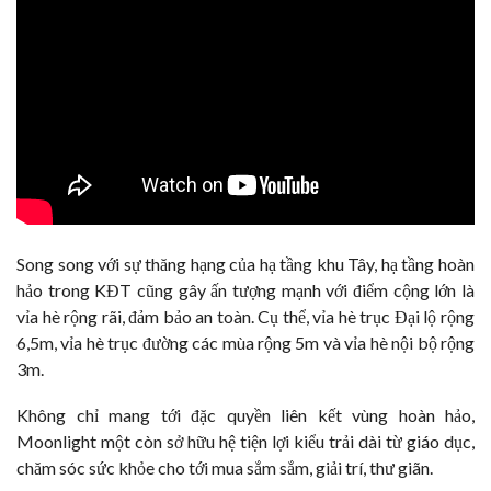
Song song với sự thăng hạng của hạ tầng khu Tây, hạ tầng hoàn
hảo trong KĐT cũng gây ấn tượng mạnh với điểm cộng lớn là
vỉa hè rộng rãi, đảm bảo an toàn. Cụ thể, vỉa hè trục Đại lộ rộng
6,5m, vỉa hè trục đường các mùa rộng 5m và vỉa hè nội bộ rộng
3m.
Không chỉ mang tới đặc quyền liên kết vùng hoàn hảo,
Moonlight một còn sở hữu hệ tiện lợi kiểu trải dài từ giáo dục,
chăm sóc sức khỏe cho tới mua sắm sắm, giải trí, thư giãn.